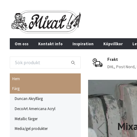
Om oss
Kontakt info
Inspiration
Köpvillkor
Le
Frakt
DHL, Post Nord,
Hem
Färg
Duncan Akrylfärg
DecoArt Americana Acryl
Metallic färger
Mixat, gjutning av ke
Media/gel produkter