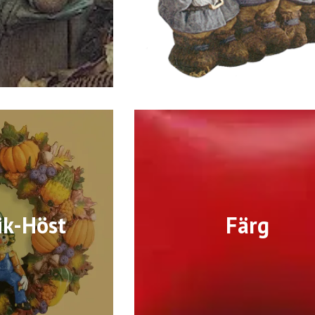
ik-Höst
Färg