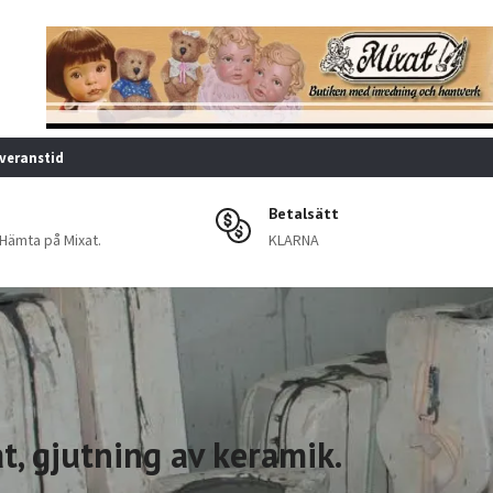
veranstid
Betalsätt
 Hämta på Mixat.
KLARNA
ramik.