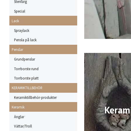
Stenfärg
Special
Lack
Spraylack
Pensla på lack
Penslar
Grundpenslar
Torrborste rund
Torrborste platt
KERAMIKTILLBEHÖR
Keramiktillbehör-produkter
Keram
Keramik
Änglar
Vättar/Troll