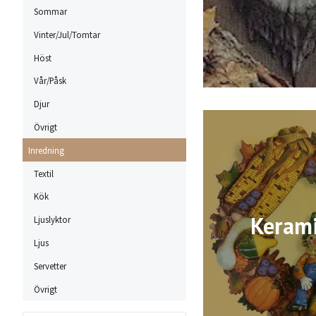
Sommar
Vinter/Jul/Tomtar
Höst
Vår/Påsk
Djur
Övrigt
Inredning
Textil
Kök
Keram
Ljuslyktor
Ljus
Servetter
Övrigt