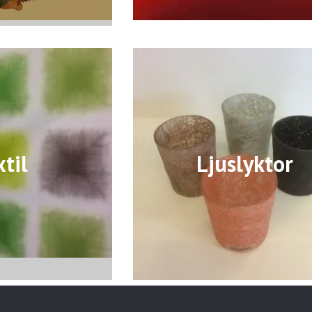
xtil
Ljuslyktor