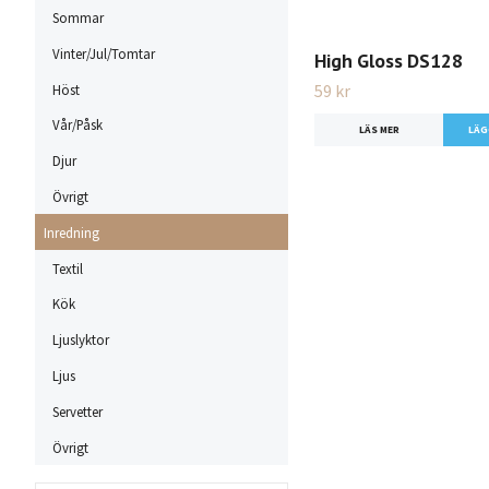
Sommar
Vinter/Jul/Tomtar
High Gloss DS128
59 kr
Höst
Vår/Påsk
LÄS MER
Djur
Övrigt
Inredning
Textil
Kök
Ljuslyktor
Ljus
Servetter
Övrigt