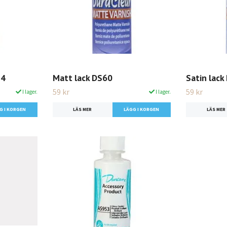
24
Matt lack DS60
Satin lack
59 kr
59 kr
I lager.
I lager.
LÄS MER
LÄS MER