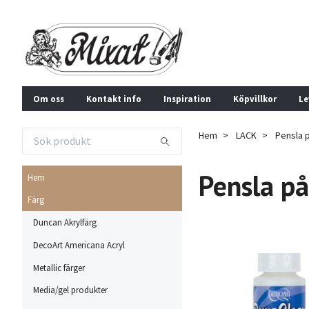
Om oss
Kontakt info
Inspiration
Köpvillkor
Le
Hem
LACK
Pensla p
Pensla på
Hem
Färg
Duncan Akrylfärg
DecoArt Americana Acryl
Metallic färger
Media/gel produkter