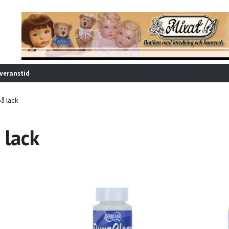
veranstid
å lack
 lack