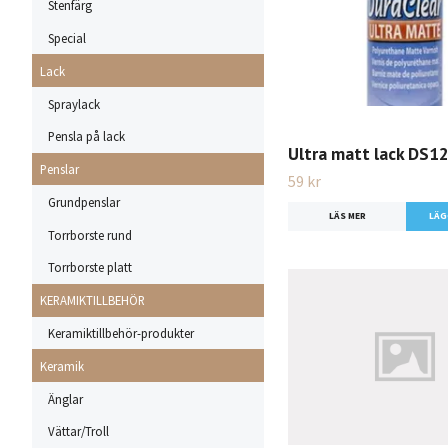
Stenfärg
Special
Lack
Spraylack
Pensla på lack
Ultra matt lack DS1
Penslar
59 kr
Grundpenslar
LÄS MER
Torrborste rund
Torrborste platt
KERAMIKTILLBEHÖR
Keramiktillbehör-produkter
Keramik
Änglar
Vättar/Troll