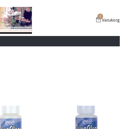
0
Varukorg