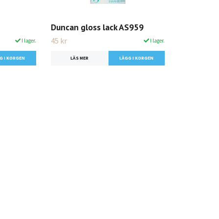
Duncan gloss lack AS959
45 kr
I lager.
I lager.
LÄS MER