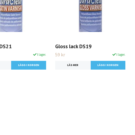
 DS21
Gloss lack DS19
59 kr
I lager.
I lager.
LÄS MER