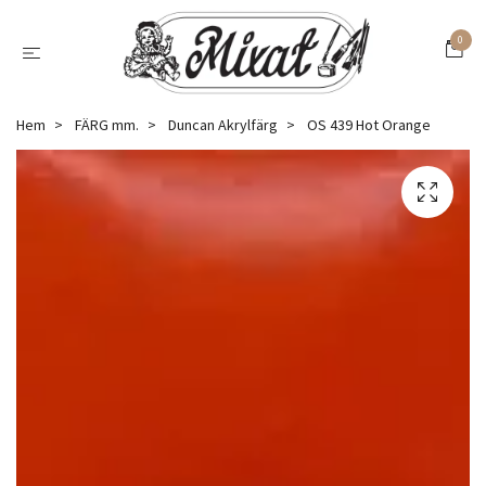
0
Hem
FÄRG mm.
Duncan Akrylfärg
OS 439 Hot Orange