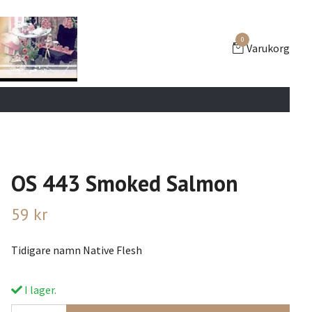
0
Varukorg
OS 443 Smoked Salmon
59 kr
Tidigare namn Native Flesh
I lager.