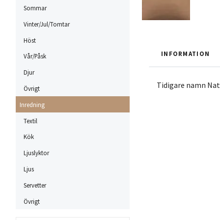
Sommar
Vinter/Jul/Tomtar
Höst
INFORMATION
Vår/Påsk
Djur
Tidigare namn Nat
Övrigt
Inredning
Textil
Kök
Ljuslyktor
Ljus
Servetter
Övrigt