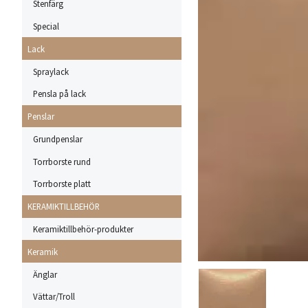
Stenfärg
Special
Lack
Spraylack
Pensla på lack
Penslar
Grundpenslar
Torrborste rund
Torrborste platt
KERAMIKTILLBEHÖR
Keramiktillbehör-produkter
Keramik
Änglar
Vättar/Troll