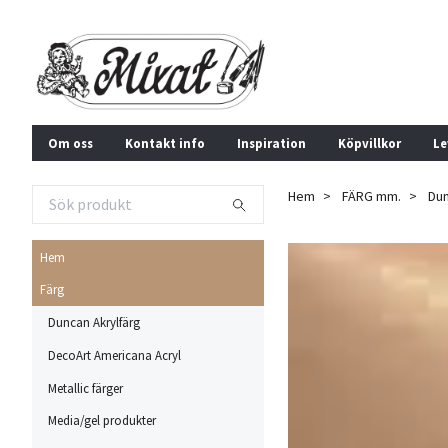
Om oss
Kontakt info
Inspiration
Köpvillkor
Le
Hem
FÄRG mm.
Dun
Hem
Färg
Duncan Akrylfärg
DecoArt Americana Acryl
Metallic färger
Media/gel produkter