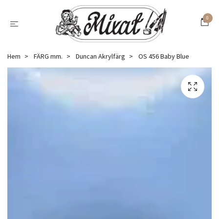
0
Hem
FÄRG mm.
Duncan Akrylfärg
OS 456 Baby Blue