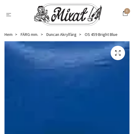
0
Hem
FÄRG mm.
Duncan Akrylfärg
OS 459 Bright Blue