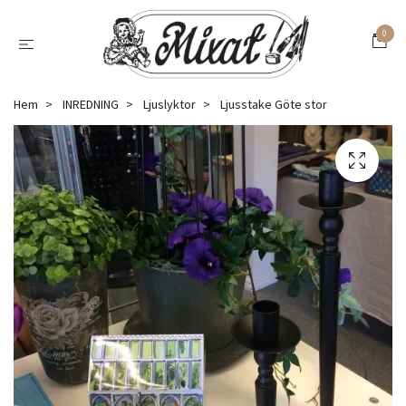
0
Hem
INREDNING
Ljuslyktor
Ljusstake Göte stor