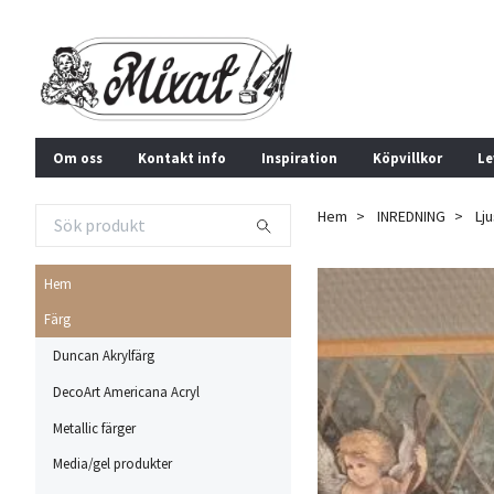
Om oss
Kontakt info
Inspiration
Köpvillkor
Le
Hem
INREDNING
Lj
Hem
Färg
Duncan Akrylfärg
DecoArt Americana Acryl
Metallic färger
Media/gel produkter