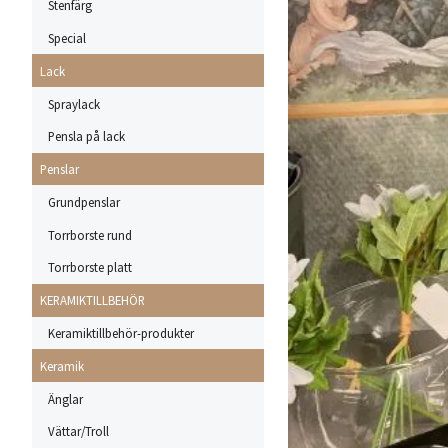
Stenfärg
Special
Lack
Spraylack
Pensla på lack
Penslar
Grundpenslar
Torrborste rund
Torrborste platt
KERAMIKTILLBEHÖR
Keramiktillbehör-produkter
Keramik
Änglar
Vättar/Troll