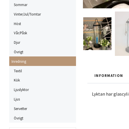
Sommar
Vinter/Jul/Tomtar
Höst
Vår/Påsk
Djur
Övrigt
Inredning
Textil
INFORMATION
Kök
Ljuslyktor
Lyktan har glascyl
Ljus
Servetter
Övrigt