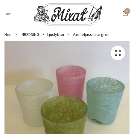
0
Hem
INREDNING
Ljuslyktor
Värmeljusstake grön