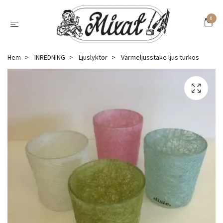
0
Hem
INREDNING
Ljuslyktor
Värmeljusstake ljus turkos