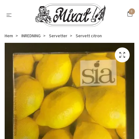
0
Hem
INREDNING
Servetter
Servett citron