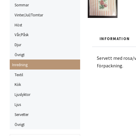
Sommar
Vinter/Jul/Tomtar
Höst
Vår/Påsk
INFORMATION
Djur
Övrigt
Servett med rosa/vi
Inredning
förpackning.
Textil
Kök
Ljuslyktor
Ljus
Servetter
Övrigt