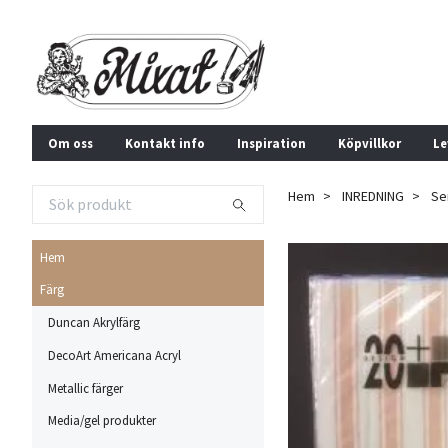
Om oss
Kontakt info
Inspiration
Köpvillkor
Le
Hem
INREDNING
Se
Hem
Färg
Duncan Akrylfärg
DecoArt Americana Acryl
Metallic färger
Media/gel produkter