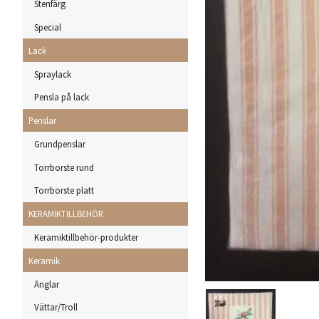
Stenfärg
Special
Lack
Spraylack
Pensla på lack
Penslar
Grundpenslar
Torrborste rund
Torrborste platt
KERAMIKTILLBEHÖR
Keramiktillbehör-produkter
Keramik
Änglar
Vättar/Troll