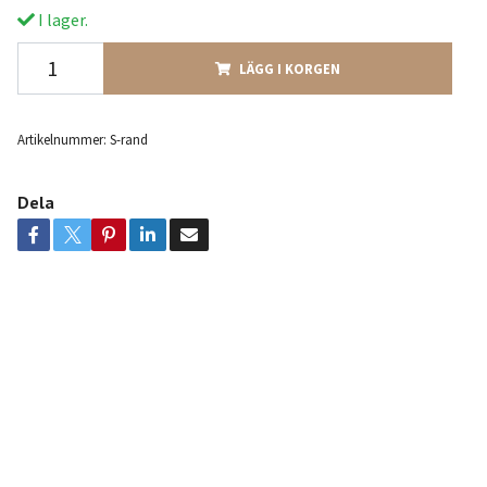
I lager.
LÄGG I KORGEN
Artikelnummer:
S-rand
Dela