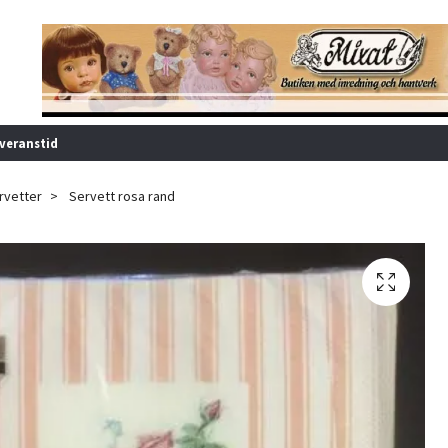
veranstid
rvetter
Servett rosa rand