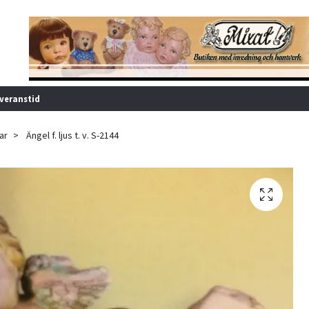
veranstid
ar
Ängel f. ljus t. v. S-2144