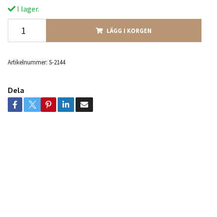
I lager.
LÄGG I KORGEN
Artikelnummer:
S-2144
Dela