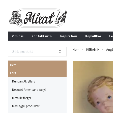
Om oss
Kontakt info
Inspiration
Köpvillkor
Le
Hem
KERAMIK
Ängl
Hem
Färg
Duncan Akrylfärg
DecoArt Americana Acryl
Metallic färger
Media/gel produkter