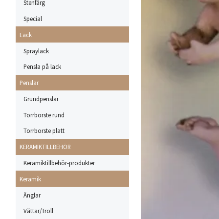
Stenfärg
Special
Lack
Spraylack
Pensla på lack
Penslar
Grundpenslar
Torrborste rund
Torrborste platt
KERAMIKTILLBEHÖR
Keramiktillbehör-produkter
Keramik
Änglar
Vättar/Troll