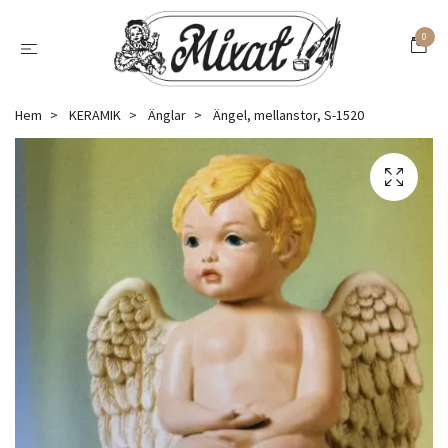
0
Hem
KERAMIK
Änglar
Ängel, mellanstor, S-1520