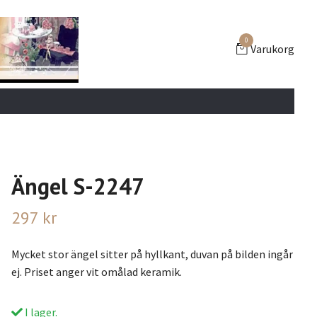
0
Varukorg
Ängel S-2247
297 kr
Mycket stor ängel sitter på hyllkant, duvan på bilden ingår
ej. Priset anger vit omålad keramik.
I lager.