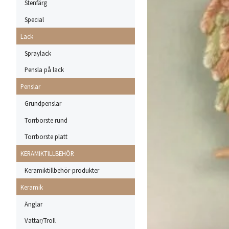
Stenfärg
Special
Lack
Spraylack
Pensla på lack
Penslar
Grundpenslar
Torrborste rund
Torrborste platt
KERAMIKTILLBEHÖR
Keramiktillbehör-produkter
Keramik
Änglar
Vättar/Troll