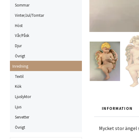
Sommar
Vinter/Jul/Tomtar
Höst
Vår/Påsk
Djur
Övrigt
Inredning
Textil
Kök
Ljuslyktor
Ljus
INFORMATION
Servetter
Övrigt
Mycket stor ängel s