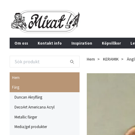
Om oss
Kontakt info
Inspiration
Köpvillkor
Le
Hem
KERAMIK
Ängl
Hem
Färg
Duncan Akrylfärg
DecoArt Americana Acryl
Metallic färger
Media/gel produkter