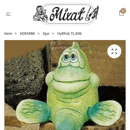
0
Hem
KERAMIK
Djur
Hyllfisk TL-806