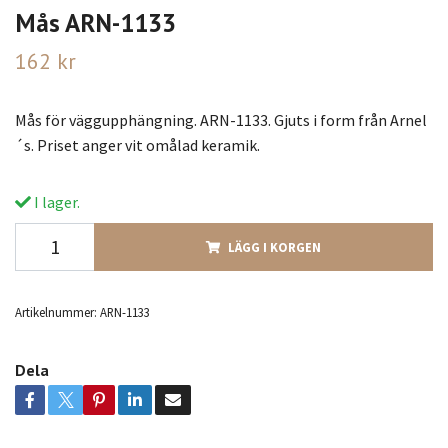
Mås ARN-1133
162 kr
Mås för väggupphängning. ARN-1133. Gjuts i form från Arnel
´s. Priset anger vit omålad keramik.
I lager.
LÄGG I KORGEN
Artikelnummer:
ARN-1133
Dela