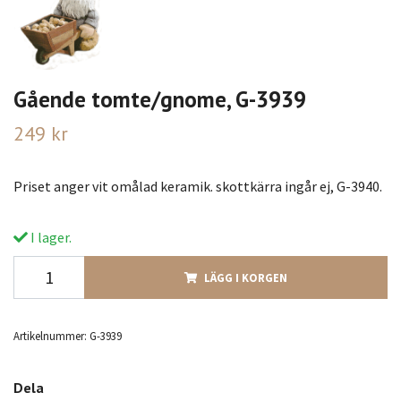
Gående tomte/gnome, G-3939
249 kr
Priset anger vit omålad keramik. skottkärra ingår ej, G-3940.
I lager.
LÄGG I KORGEN
Artikelnummer:
G-3939
Dela