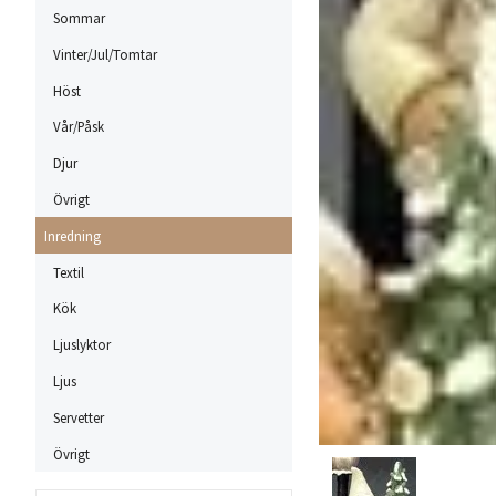
Sommar
Vinter/Jul/Tomtar
Höst
Vår/Påsk
Djur
Övrigt
Inredning
Textil
Kök
Ljuslyktor
Ljus
Servetter
Övrigt