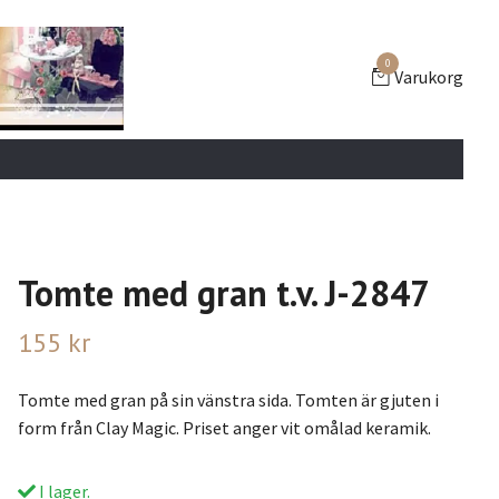
0
Varukorg
Tomte med gran t.v. J-2847
155 kr
Tomte med gran på sin vänstra sida. Tomten är gjuten i
form från Clay Magic. Priset anger vit omålad keramik.
I lager.