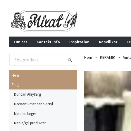
Om oss
Kontakt info
Inspiration
Köpvillkor
Le
Hem
KERAMIK
Vint
Hem
Färg
Duncan Akrylfärg
DecoArt Americana Acryl
Metallic färger
Media/gel produkter