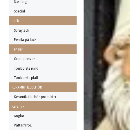
Stenfärg
Special
Lack
Spraylack
Pensla på lack
Penslar
Grundpenslar
Torrborste rund
Torrborste platt
KERAMIKTILLBEHÖR
Keramiktillbehör-produkter
Keramik
Änglar
Vättar/Troll