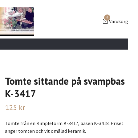
0
Varukorg
Tomte sittande på svampbas
K-3417
125 kr
Tomte från en Kimpleform K-3417, basen K-3418. Priset
anger tomten och vit omålad keramik.