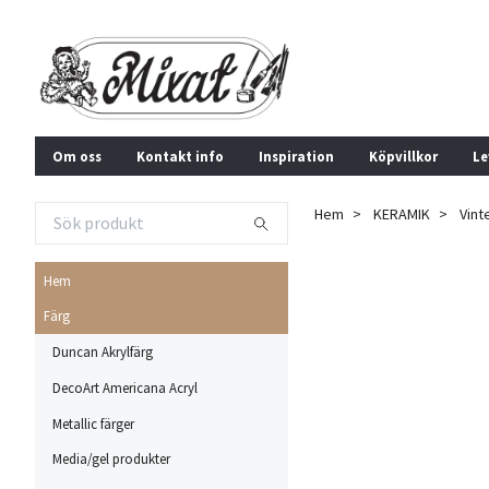
Om oss
Kontakt info
Inspiration
Köpvillkor
Le
Hem
KERAMIK
Vint
Hem
Färg
Duncan Akrylfärg
DecoArt Americana Acryl
Metallic färger
Media/gel produkter