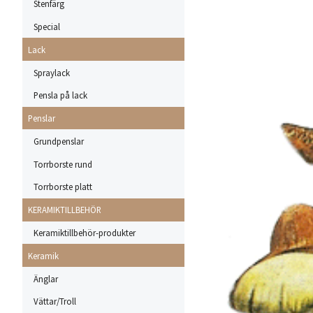
Stenfärg
Special
Lack
Spraylack
Pensla på lack
Penslar
Grundpenslar
Torrborste rund
Torrborste platt
KERAMIKTILLBEHÖR
Keramiktillbehör-produkter
Keramik
Änglar
Vättar/Troll