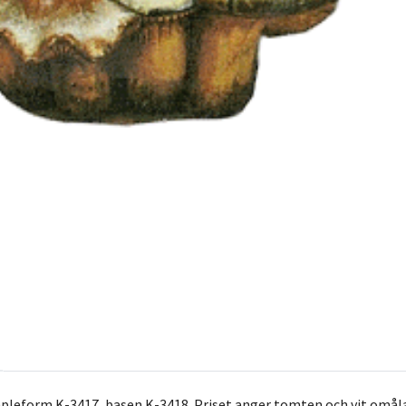
pleform K-3417, basen K-3418. Priset anger tomten och vit omål