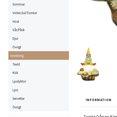
Sommar
Vinter/Jul/Tomtar
Höst
Vår/Påsk
Djur
Övrigt
Inredning
Textil
Kök
Ljuslyktor
Ljus
Servetter
INFORMATION
Övrigt
Tomte från en Kim