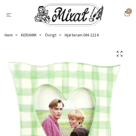
0
Hem
KERAMIK
Övrigt
Hjärteram DM-2214