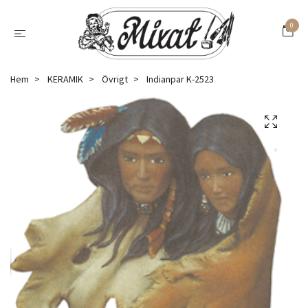
0
Hem
KERAMIK
Övrigt
Indianpar K-2523