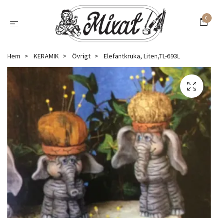
0
Hem
KERAMIK
Övrigt
Elefantkruka, Liten,TL-693L