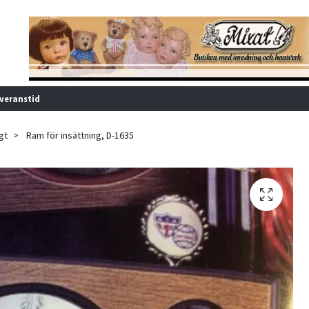
veranstid
gt
Ram för insättning, D-1635