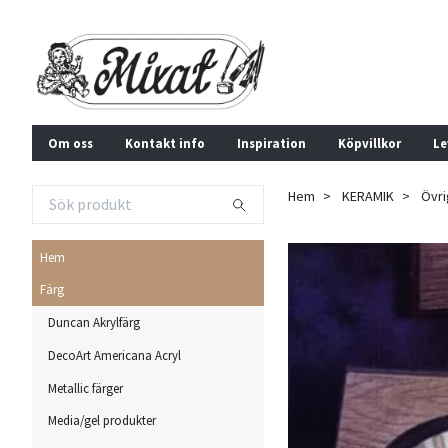
Om oss
Kontakt info
Inspiration
Köpvillkor
Le
Hem
KERAMIK
Övri
Hem
Färg
Duncan Akrylfärg
DecoArt Americana Acryl
Metallic färger
Media/gel produkter