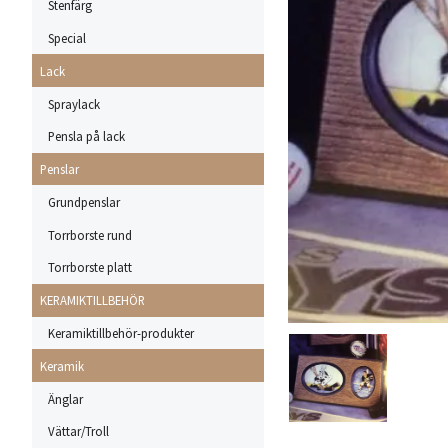
Stenfärg
Special
Lack
Spraylack
Pensla på lack
Penslar
Grundpenslar
Torrborste rund
Torrborste platt
KERAMIKTILLBEHÖR
Keramiktillbehör-produkter
Keramik
Änglar
Vättar/Troll