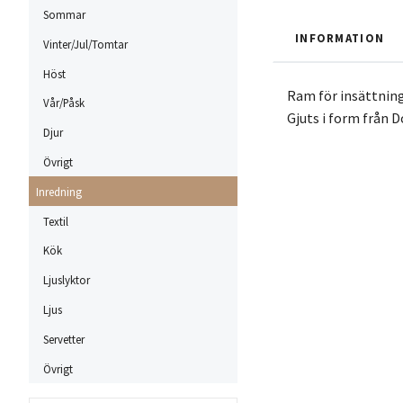
Sommar
INFORMATION
Vinter/Jul/Tomtar
Höst
Ram för insättning
Vår/Påsk
Gjuts i form från 
Djur
Övrigt
Inredning
Textil
Kök
Ljuslyktor
Ljus
Servetter
Övrigt