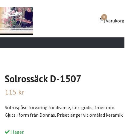
0
Varukorg
Solrossäck D-1507
115 kr
Solrospåse förvaring för diverse, t.ex. godis, fröer mm.
Gjuts i form från Donnas. Priset anger vit omålad keramik.
I lager.