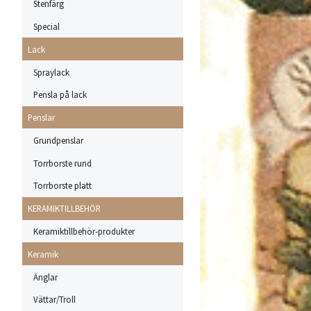
Stenfärg
Special
Lack
Spraylack
Pensla på lack
Penslar
Grundpenslar
Torrborste rund
Torrborste platt
KERAMIKTILLBEHÖR
Keramiktillbehör-produkter
Keramik
Änglar
Vättar/Troll