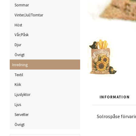
Sommar
Vinter/Jul/Tomtar
Höst
Vår/Påsk
Djur
Övrigt
Inredning
Textil
Kök
Ljuslyktor
INFORMATION
Ljus
Servetter
Solrospåse förvarin
Övrigt