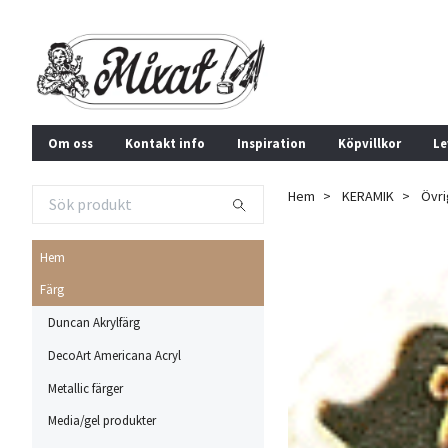
Om oss
Kontakt info
Inspiration
Köpvillkor
Le
Hem
KERAMIK
Övri
Hem
Färg
Duncan Akrylfärg
DecoArt Americana Acryl
Metallic färger
Media/gel produkter