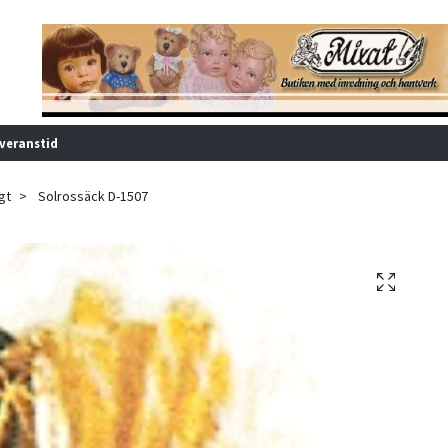
veranstid
gt
Solrossäck D-1507