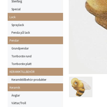
Stenfärg
Special
Lack
Spraylack
Pensla på lack
Penslar
Grundpenslar
Torrborste rund
Torrborste platt
KERAMIKTILLBEHÖR
Keramiktillbehör-produkter
Keramik
Änglar
Vättar/Troll