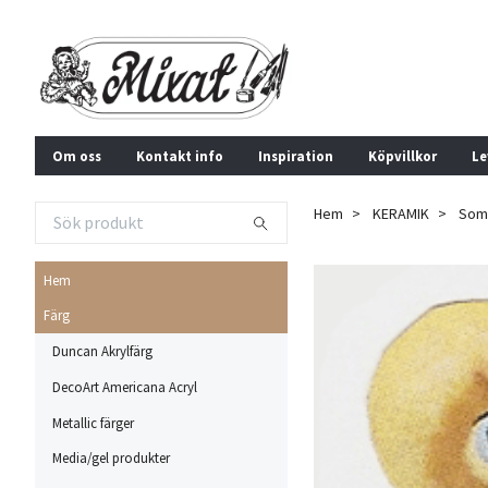
Om oss
Kontakt info
Inspiration
Köpvillkor
Le
Hem
KERAMIK
Som
Hem
Färg
Duncan Akrylfärg
DecoArt Americana Acryl
Metallic färger
Media/gel produkter