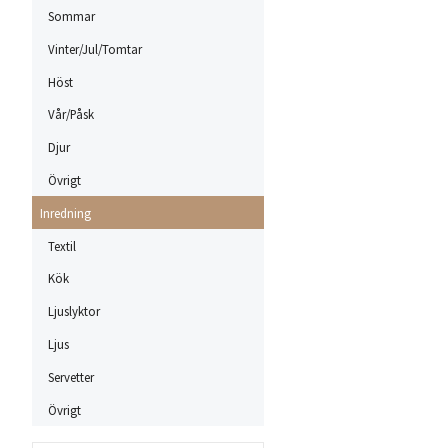
Sommar
Vinter/Jul/Tomtar
Höst
Vår/Påsk
Djur
Övrigt
Inredning
Textil
Kök
Ljuslyktor
Ljus
Servetter
Övrigt