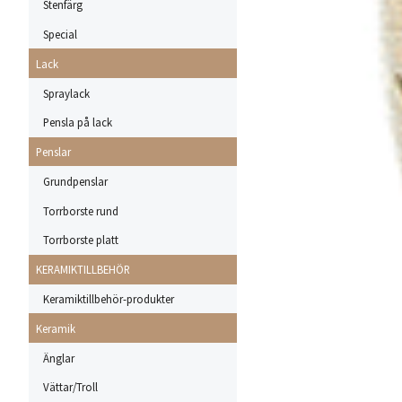
Stenfärg
Special
Lack
Spraylack
Pensla på lack
Penslar
Grundpenslar
Torrborste rund
Torrborste platt
KERAMIKTILLBEHÖR
Keramiktillbehör-produkter
Keramik
Änglar
Vättar/Troll