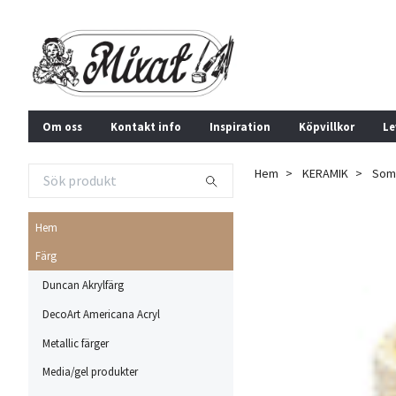
Om oss
Kontakt info
Inspiration
Köpvillkor
Le
Hem
KERAMIK
Som
Hem
Färg
Duncan Akrylfärg
DecoArt Americana Acryl
Metallic färger
Media/gel produkter