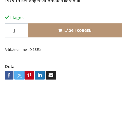
1978. Priset anger vit omålad keramik.
I lager.
LÄGG I KORGEN
Artikelnummer:
D 1983s
Dela