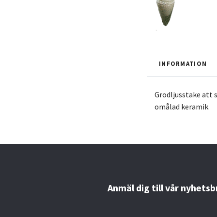
INFORMATION
Grodljusstake att 
omålad keramik.
Anmäl dig till vår nyhetsb