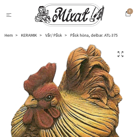
0
Hem
KERAMIK
Vår/ Påsk
Påsk höna, delbar. ATL-375