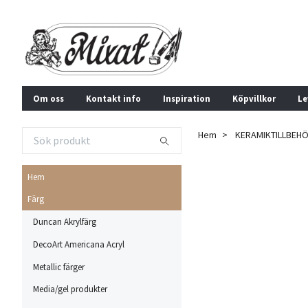
Om oss
Kontakt info
Inspiration
Köpvillkor
Le
Hem
KERAMIKTILLBEH
Hem
Färg
Duncan Akrylfärg
DecoArt Americana Acryl
Metallic färger
Media/gel produkter