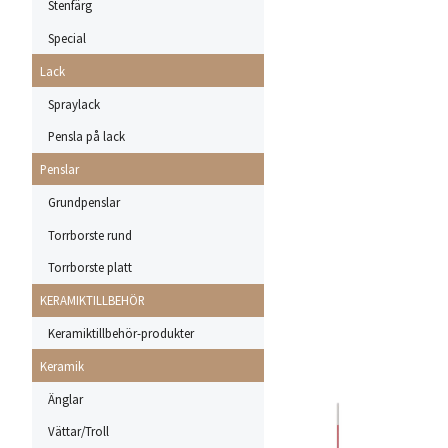
Stenfärg
Special
Lack
Spraylack
Pensla på lack
Penslar
Grundpenslar
Torrborste rund
Torrborste platt
KERAMIKTILLBEHÖR
Keramiktillbehör-produkter
Keramik
Änglar
Vättar/Troll