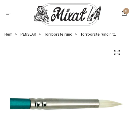
0
Hem
PENSLAR
Torrborste rund
Torrborste rund nr:1